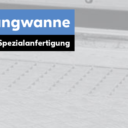
angwanne
Spezialanfertigung