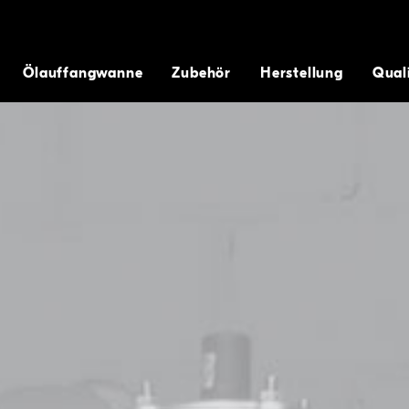
m Austreten von Gefahrenstoffen in die Gewässer. Dank unserer
unden.
Ölauffangwanne
Zubehör
Herstellung
Qual