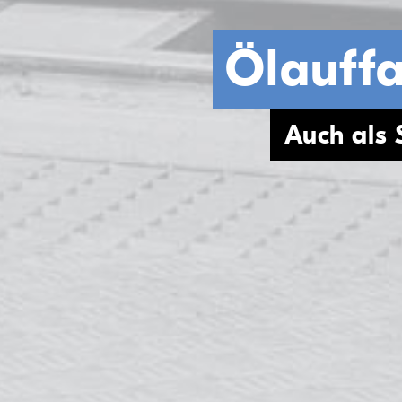
Ölauff
Auch als 