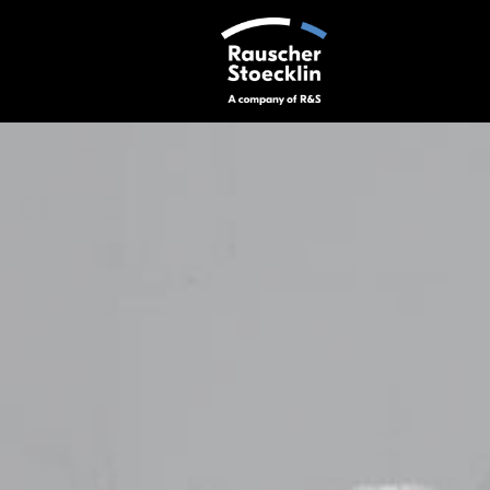
Ölauffangwannen für Transformatoren dienen zum Schutz vor de
Anforderungen, Abmessungen und Materialvorgaben unserer K